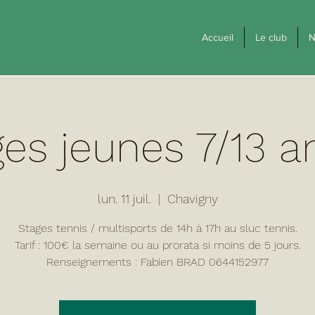
Accueil
Le club
N
es jeunes 7/13 an
lun. 11 juil.
  |  
Chavigny
Stages tennis / multisports de 14h à 17h au sluc tennis.
Tarif : 100€ la semaine ou au prorata si moins de 5 jours.
Renseignements : Fabien BRAD 0644152977