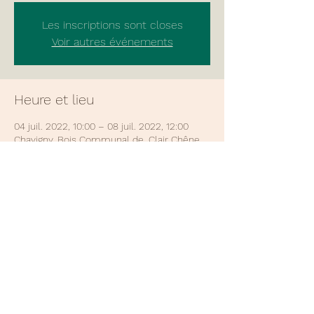
Les inscriptions sont closes
Voir autres événements
Heure et lieu
04 juil. 2022, 10:00 – 08 juil. 2022, 12:00
Chavigny, Bois Communal de, Clair Chêne,
54230 Chavigny, France
Partager cet événement
© 2026 Sluc tennis Nancy