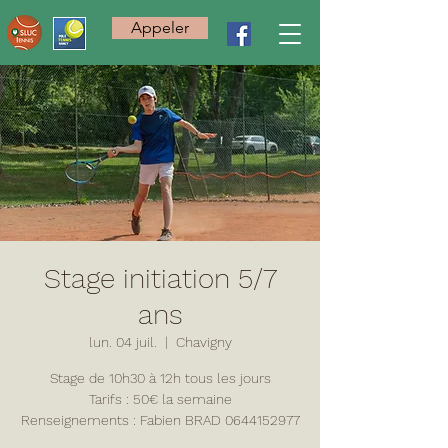
Appeler
Stage initiation 5/7
ans
lun. 04 juil.
  |  
Chavigny
Stage de 10h30 à 12h tous les jours
Tarifs : 50€ la semaine
Renseignements : Fabien BRAD 0644152977