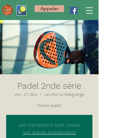
Appeler
Padel 2nde série
ven. 27 janv.
  |  
Jarville-la-Malgrange
Soirée padel
Les inscriptions sont closes
Voir autres événements